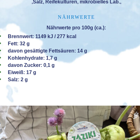
,Salz, Reifekulturen, mikrobielles Lab.,
NÄHRWERTE
Nährwerte pro 100g (ca.):
Brennwert: 1149 kJ / 277 kcal
Fett: 32 g
davon gesättigte Fettsäuren: 14 g
Kohlenhydrate: 1,7 g
davon Zucker: 0,1 g
Eiweiß: 17 g
Salz: 2 g