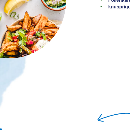
Foilenkart
knusprig