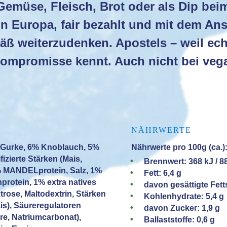
 Gemüse, Fleisch, Brot oder als Dip beim
 in Europa, fair bezahlt und mit dem An
ß weiterzudenken. Apostels – weil ec
ompromisse kennt. Auch nicht bei veg
NÄHRWERTE
 Gurke, 6% Knoblauch, 5%
Nährwerte pro 100g (ca.)
izierte Stärken (Mais,
Brennwert: 368 kJ / 8
2% MANDELprotein, Salz, 1%
Fett: 6,4 g
protein, 1% extra natives
davon gesättigte Fett
trose, Maltodextrin, Stärken
Kohlenhydrate: 5,4 g
ais), Säureregulatoren
davon Zucker: 1,9 g
re, Natriumcarbonat),
Ballaststoffe: 0,6 g