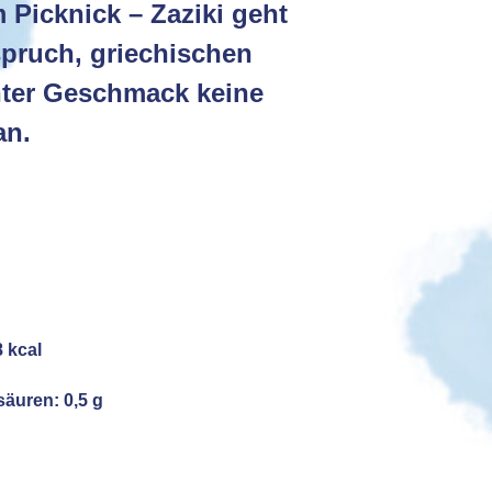
 Picknick – Zaziki geht
spruch, griechischen
hter Geschmack keine
an.
:
8 kcal
säuren: 0,5 g