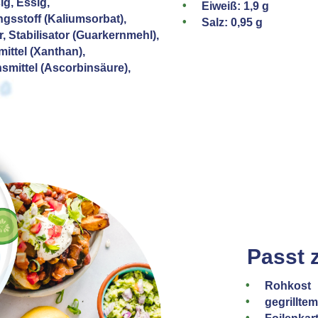
g, Essig,
Eiweiß: 1,9 g
gsstoff (Kaliumsorbat),
Salz: 0,95 g
r, Stabilisator (Guarkernmehl),
ittel (Xanthan),
nsmittel (Ascorbinsäure),
Passt 
Rohkost
gegrillt