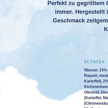
Perfekt zu gegrilltem
immer. Hergestellt
Geschmack zeitgemä
K
ZUTATEN
Wasser, 15%
Rapsöl, modif
Kartoffel), 
Kichererbsen
Olivenöl, Dex
(Kartoffel, M
(Citronensäu