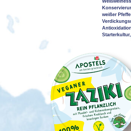
Weißweinessi
Konservierun
weißer Pfeffe
Verdickungsm
Antioxidatio
Starterkultur,