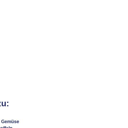
zu:
em Gemüse