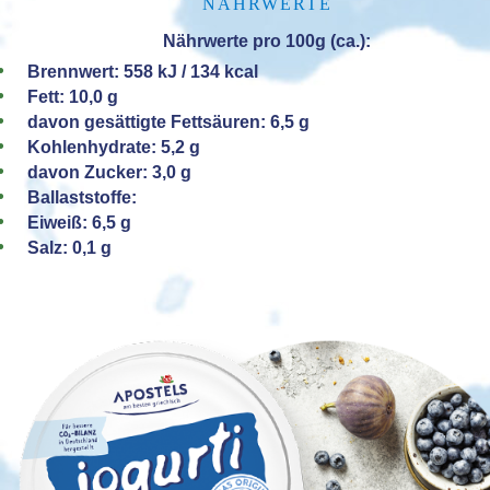
NÄHRWERTE
Nährwerte pro 100g (ca.):
Brennwert: 558 kJ / 134 kcal
Fett: 10,0 g
davon gesättigte Fettsäuren: 6,5 g
Kohlenhydrate: 5,2 g
davon Zucker: 3,0 g
Ballaststoffe:
Eiweiß: 6,5 g
Salz: 0,1 g